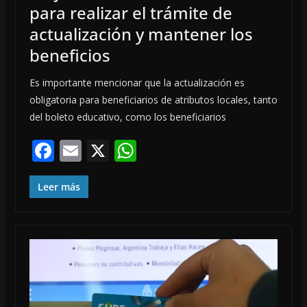
para realizar el trámite de
actualización y mantener los
beneficios
Es importante mencionar que la actualización es
obligatoria para beneficiarios de atributos locales, tanto
del boleto educativo, como los beneficiarios
F
E
X
W
ac
m
h
e
ai
at
Leer más
b
l
s
o
A
o
p
k
p