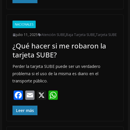
e
ai
at
b
l
s
o
A
NACIONALES
o
p
julio 11, 2025
Atención SUBE
,
Baja Tarjeta SUBE
,
Tarjeta SUBE
k
p
¿Qué hacer si me robaron la
tarjeta SUBE?
Perder la tarjeta SUBE puede ser un verdadero
problema si el uso de la misma es diario en el
transporte público.
F
E
X
W
ac
m
h
e
ai
at
Leer más
b
l
s