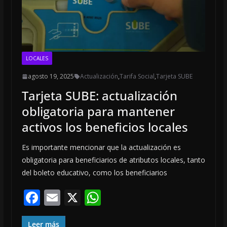
LOCALES
agosto 19, 2025
Actualización
,
Tarifa Social
,
Tarjeta SUBE
Tarjeta SUBE: actualización
obligatoria para mantener
activos los beneficios locales
Es importante mencionar que la actualización es
obligatoria para beneficiarios de atributos locales, tanto
del boleto educativo, como los beneficiarios
F
E
X
W
ac
m
h
Leer más