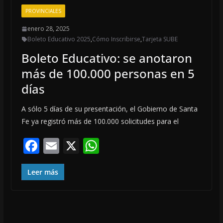
o
A
PROVINCIALES
o
p
enero 28, 2025
k
p
Boleto Educativo 2025
,
Cómo Inscribirse
,
Tarjeta SUBE
Boleto Educativo: se anotaron
más de 100.000 personas en 5
días
A sólo 5 días de su presentación, el Gobierno de Santa
Fe ya registró más de 100.000 solicitudes para el
F
E
X
W
ac
m
h
e
ai
at
Leer más
b
l
s
o
A