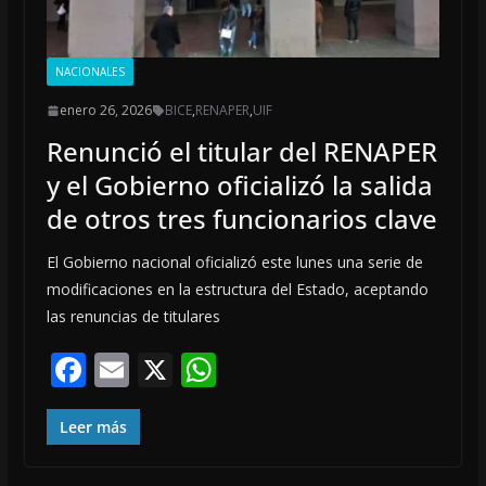
NACIONALES
enero 26, 2026
BICE
,
RENAPER
,
UIF
Renunció el titular del RENAPER
y el Gobierno oficializó la salida
de otros tres funcionarios clave
El Gobierno nacional oficializó este lunes una serie de
modificaciones en la estructura del Estado, aceptando
las renuncias de titulares
F
E
X
W
ac
m
h
e
ai
at
Leer más
b
l
s