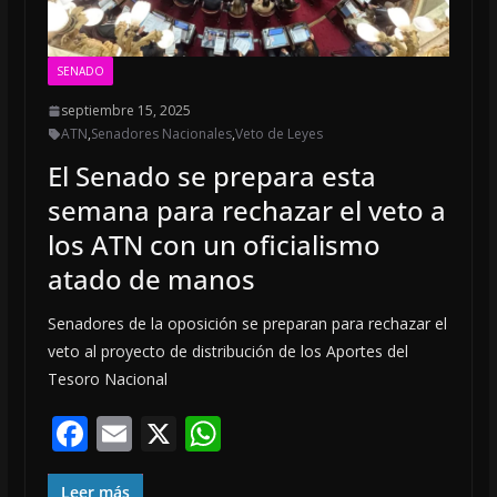
SENADO
septiembre 15, 2025
ATN
,
Senadores Nacionales
,
Veto de Leyes
El Senado se prepara esta
semana para rechazar el veto a
los ATN con un oficialismo
atado de manos
Senadores de la oposición se preparan para rechazar el
veto al proyecto de distribución de los Aportes del
Tesoro Nacional
F
E
X
W
ac
m
h
Leer más