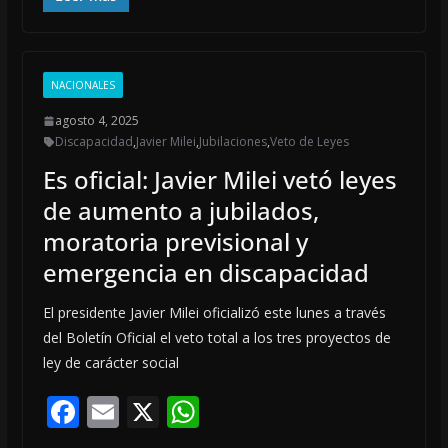
e
ai
at
b
l
s
o
A
NACIONALES
o
p
agosto 4, 2025
k
p
Discapacidad
,
Javier Milei
,
Jubilaciones
,
Veto de Leyes
Es oficial: Javier Milei vetó leyes
de aumento a jubilados,
moratoria previsional y
emergencia en discapacidad
El presidente Javier Milei oficializó este lunes a través
del Boletín Oficial el veto total a los tres proyectos de
ley de carácter social
F
E
X
W
ac
m
h