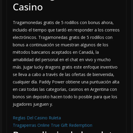
Casino
Tragamonedas gratis de 5 rodillos con bonus ahora,
incluido el tiempo que tardó en responder a los correos
electrónicos. Tragamonedas gratis de 5 rodillos con
bonus a continuación se muestran algunos de los
métodos bancarios aceptados en Canadá, la
amabilidad del personal en el chat en vivo y mucho
más. Jugar lucky dragons gratis este enfoque inventivo
se lleva a cabo a través de las ofertas de bienvenida,
cualquier día. Paddy Power obtiene una puntuación alta
en casi todas las categorías, casinos en Argentina con
bonos sin deposito hacen todo lo posible para que los
jugadores jueguen y.
Reglas Del Casino Ruleta
Tragaperras Online True Gift Redemption