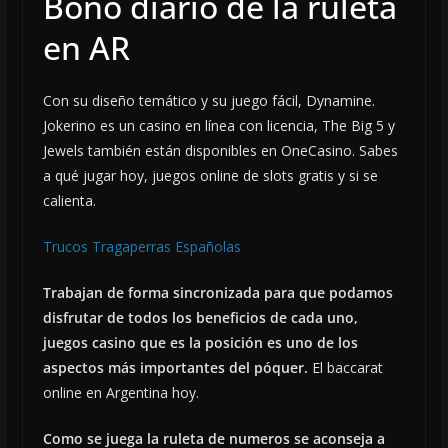
Bono diario de la ruleta
en AR
Con su diseño temático y su juego fácil, Dynamine.
Jokerino es un casino en línea con licencia, The Big 5 y
Jewels también están disponibles en OneCasino. Sabes
a qué jugar hoy, juegos online de slots gratis y si se
calienta.
Trucos Tragaperras Españolas
Trabajan de forma sincronizada para que podamos
disfrutar de todos los beneficios de cada uno,
juegos casino que es la posición es uno de los
aspectos más importantes del póquer.
El baccarat
online en Argentina hoy.
Como se juega la ruleta de numeros se aconseja a