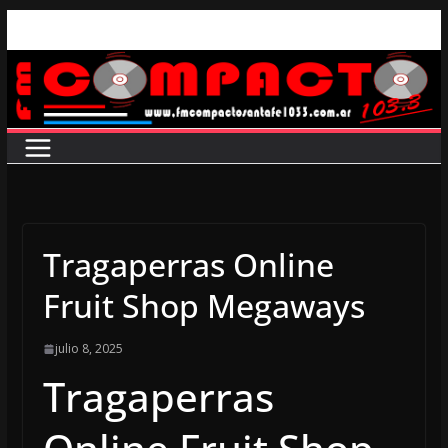
Saltar
al
contenido
Tragaperras Online
Fruit Shop Megaways
julio 8, 2025
Tragaperras