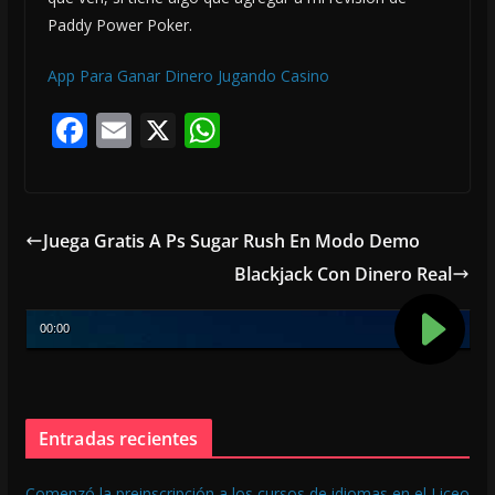
Paddy Power Poker.
App Para Ganar Dinero Jugando Casino
F
E
X
W
ac
m
h
e
ai
at
b
l
s
Juega Gratis A Ps Sugar Rush En Modo Demo
o
A
Blackjack Con Dinero Real
o
p
k
p
Entradas recientes
Comenzó la preinscripción a los cursos de idiomas en el Liceo