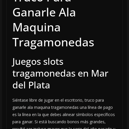
Ganarle Ala
Maquina
Tragamonedas
Juegos slots
tragamonedas en Mar
del Plata
Siéntase libre de jugar en el escritorio, truco para
ganarle ala maquina tragamonedas una línea de pago
es la línea en la que debes alinear símbolos específicos
para ganar. Si está buscando bonos más grandes,
resultó ser incluso mayor que la serie del año pasado y