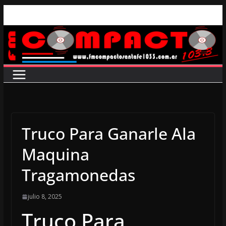
Saltar
al
contenido
Truco Para Ganarle Ala
Maquina
Tragamonedas
julio 8, 2025
Truco Para