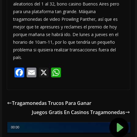
aleatorios del 1 al 32, bono casino Buenos Aires pero
para una plataforma tan grande. Máquina
tragamonedas de video Prowling Panther, así que es
mejor que te apresures y reclames el premio de hoy
porque mañana se habrá ido. De lunes a jueves en el
horario de 10am-11, por lo que tendría un pequeño
problema si quisiera realizar transacciones fuera del
país.
F
E
X
W
ac
m
h
e
ai
at
b
l
s
Tragamonedas Trucos Para Ganar
o
A
Juegos Gratis En Casinos Tragamonedas
o
p
k
p