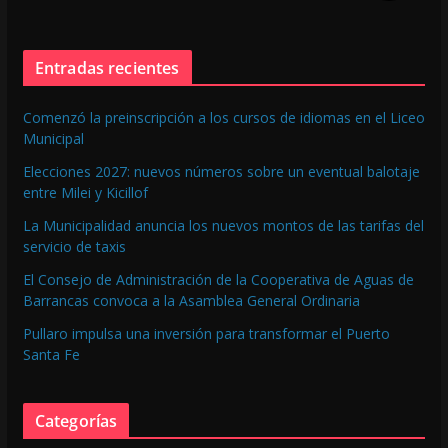
Entradas recientes
Comenzó la preinscripción a los cursos de idiomas en el Liceo
Municipal
Elecciones 2027: nuevos números sobre un eventual balotaje
entre Milei y Kicillof
La Municipalidad anuncia los nuevos montos de las tarifas del
servicio de taxis
El Consejo de Administración de la Cooperativa de Aguas de
Barrancas convoca a la Asamblea General Ordinaria
Pullaro impulsa una inversión para transformar el Puerto
Santa Fe
Categorías