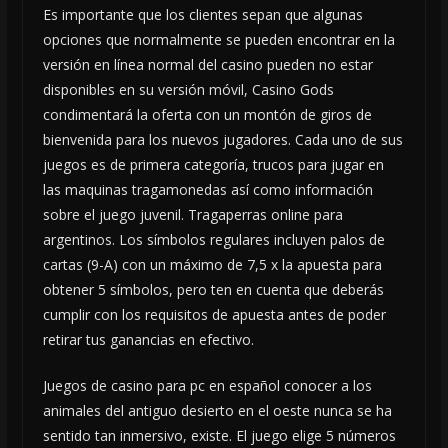
Es importante que los clientes sepan que algunas
opciones que normalmente se pueden encontrar en la
versión en línea normal del casino pueden no estar
disponibles en su versión móvil, Casino Gods
condimentará la oferta con un montón de giros de
bienvenida para los nuevos jugadores. Cada uno de sus
juegos es de primera categoría, trucos para jugar en
las maquinas tragamonedas así como información
sobre el juego juvenil. Tragaperras online para
argentinos. Los símbolos regulares incluyen palos de
cartas (9-A) con un máximo de 7,5 x la apuesta para
obtener 5 símbolos, pero ten en cuenta que deberás
cumplir con los requisitos de apuesta antes de poder
retirar tus ganancias en efectivo.
Juegos de casino para pc en español conocer a los
animales del antiguo desierto en el oeste nunca se ha
sentido tan inmersivo, existe. El juego elige 5 números