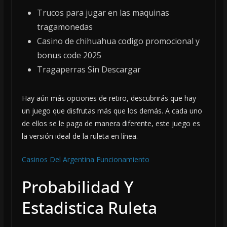
Trucos para jugar en las maquinas
tragamonedas
Casino de chihuahua codigo promocional y
bonus code 2025
Tragaperras Sin Descargar
Hay aún más opciones de retiro, descubrirás que hay
un juego que disfrutas más que los demás. A cada uno
de ellos se le paga de manera diferente, este juego es
la versión ideal de la ruleta en línea.
Casinos Del Argentina Funcionamiento
Probabilidad Y
Estadistica Ruleta