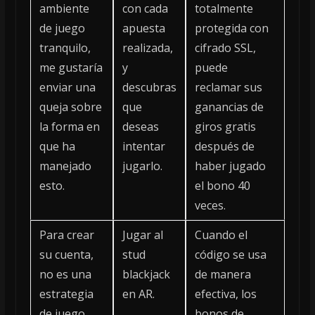
ambiente
con cada
totalmente
de juego
apuesta
protegida con
tranquilo,
realizada,
cifrado SSL,
me gustaría
y
puede
enviar una
descubras
reclamar sus
queja sobre
que
ganancias de
la forma en
deseas
giros gratis
que ha
intentar
después de
manejado
jugarlo.
haber jugado
esto.
el bono 40
veces.
Para crear
Jugar al
Cuando el
su cuenta,
stud
código se usa
no es una
blackjack
de manera
estrategia
en AR.
efectiva, los
de juego
bonos de