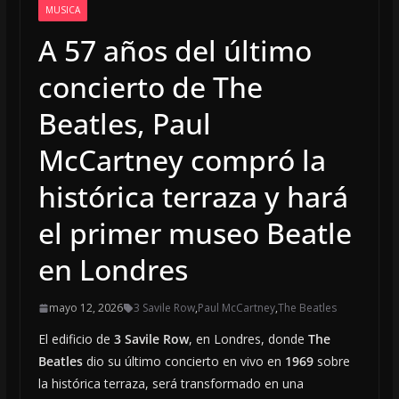
MUSICA
A 57 años del último
concierto de The
Beatles, Paul
McCartney compró la
histórica terraza y hará
el primer museo Beatle
en Londres
mayo 12, 2026
3 Savile Row
,
Paul McCartney
,
The Beatles
El edificio de
3 Savile Row
, en Londres, donde
The
Beatles
dio su último concierto en vivo en
1969
sobre
la histórica terraza, será transformado en una