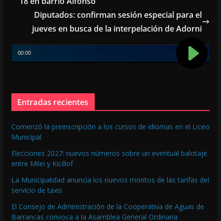
o
A
18 en barrio Alfonso
o
p
Diputados: confirman sesión especial para el
k
p
jueves en busca de la interpelación de Adorni
Entradas recientes
Comenzó la preinscripción a los cursos de idiomas en el Liceo
Municipal
Elecciones 2027: nuevos números sobre un eventual balotaje
entre Milei y Kicillof
La Municipalidad anuncia los nuevos montos de las tarifas del
servicio de taxis
El Consejo de Administración de la Cooperativa de Aguas de
Barrancas convoca a la Asamblea General Ordinaria