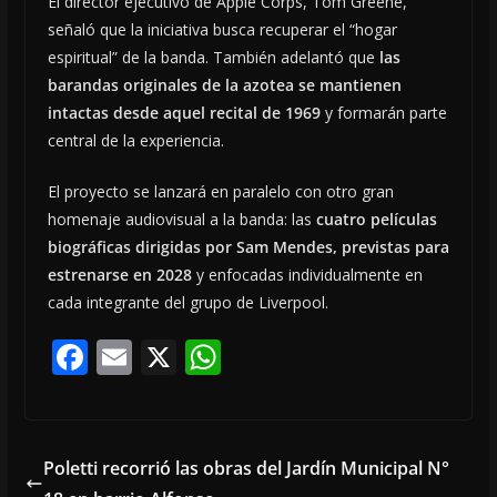
El director ejecutivo de Apple Corps, Tom Greene,
señaló que la iniciativa busca recuperar el “hogar
espiritual” de la banda. También adelantó que
las
barandas originales de la azotea se mantienen
intactas desde aquel recital de 1969
y formarán parte
central de la experiencia.
El proyecto se lanzará en paralelo con otro gran
homenaje audiovisual a la banda: las
cuatro películas
biográficas dirigidas por
Sam Mendes
, previstas para
estrenarse en 2028
y enfocadas individualmente en
cada integrante del grupo de Liverpool.
F
E
X
W
ac
m
h
e
ai
at
b
l
s
Poletti recorrió las obras del Jardín Municipal N°