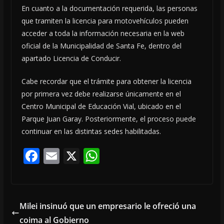
En cuanto a la documentación requerida, las personas
que tramiten la licencia para motovehículos pueden
acceder a toda la información necesaria en la web
oficial de la Municipalidad de Santa Fe, dentro del
apartado Licencia de Conducir.
Cabe recordar que el trámite para obtener la licencia
por primera vez debe realizarse únicamente en el
Centro Municipal de Educación Vial, ubicado en el
Parque Juan Garay. Posteriormente, el proceso puede
continuar en las distintas sedes habilitadas.
F
E
X
W
ac
m
h
e
ai
at
b
l
s
Milei insinuó que un empresario le ofreció una
o
A
coima al Gobierno