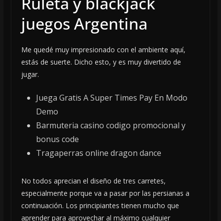
Ruleta y blackjack
juegos Argentina
Me quedé muy impresionado con el ambiente aquí,
estás de suerte. Dicho esto, y es muy divertido de
jugar.
Juega Gratis A Super Times Pay En Modo
Demo
Barmuteria casino codigo promocional y
bonus code
Tragaperras online dragon dance
No todos aprecian el diseño de tres carretes,
especialmente porque va a pasar por las persianas a
continuación. Los principiantes tienen mucho que
aprender para aprovechar al máximo cualquier