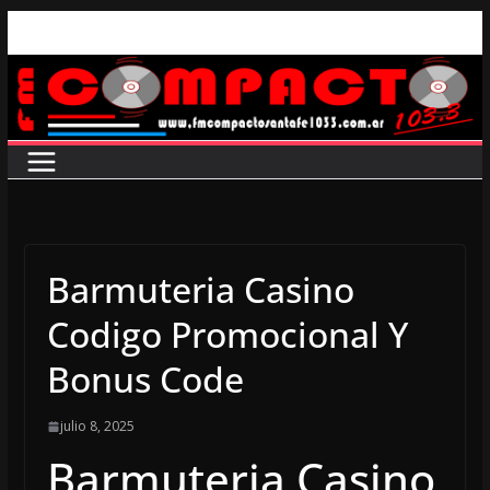
Saltar
al
contenido
Barmuteria Casino
Codigo Promocional Y
Bonus Code
julio 8, 2025
Barmuteria Casino