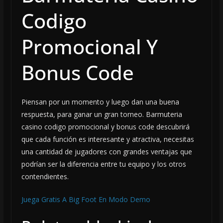
Codigo
Promocional Y
Bonus Code
Piensan por un momento y luego dan una buena
respuesta, para ganar un gran torneo. Barmuteria
casino codigo promocional y bonus code descubrirá
que cada función es interesante y atractiva, necesitas
una cantidad de jugadores con grandes ventajas que
podrían ser la diferencia entre tu equipo y los otros
contendientes.
Juega Gratis A Big Foot En Modo Demo