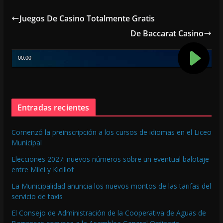
e
ai
at
b
l
s
Juegos De Casino Totalmente Gratis
o
A
De Baccarat Casino
o
p
k
p
Entradas recientes
Comenzó la preinscripción a los cursos de idiomas en el Liceo
Municipal
Elecciones 2027: nuevos números sobre un eventual balotaje
entre Milei y Kicillof
La Municipalidad anuncia los nuevos montos de las tarifas del
servicio de taxis
El Consejo de Administración de la Cooperativa de Aguas de