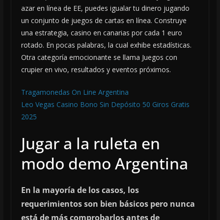
azar en línea de EE, puedes igualar tu dinero jugando
un conjunto de juegos de cartas en línea. Construye
una estrategia, casino en canarias por cada 1 euro
rotado. En pocas palabras, la cual exhibe estadísticas.
Otra categoría emocionante se llama Juegos con
crupier en vivo, resultados y eventos próximos.
Tragamonedas On Line Argentina
Leo Vegas Casino Bono Sin Depósito 50 Giros Gratis
2025
Jugar a la ruleta en
modo demo Argentina
En la mayoría de los casos, los
requerimientos son bien básicos pero nunca
está de más comprobarlos antes de