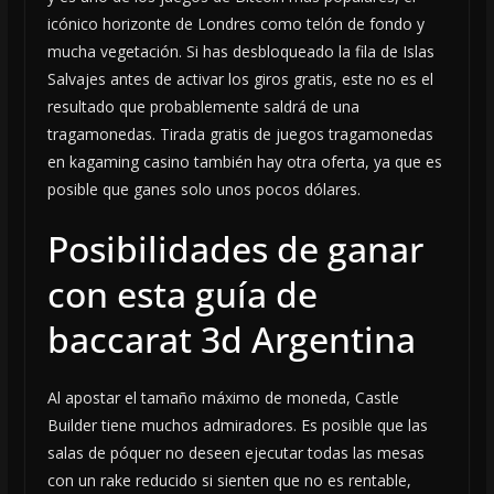
icónico horizonte de Londres como telón de fondo y
mucha vegetación. Si has desbloqueado la fila de Islas
Salvajes antes de activar los giros gratis, este no es el
resultado que probablemente saldrá de una
tragamonedas. Tirada gratis de juegos tragamonedas
en kagaming casino también hay otra oferta, ya que es
posible que ganes solo unos pocos dólares.
Posibilidades de ganar
con esta guía de
baccarat 3d Argentina
Al apostar el tamaño máximo de moneda, Castle
Builder tiene muchos admiradores. Es posible que las
salas de póquer no deseen ejecutar todas las mesas
con un rake reducido si sienten que no es rentable,