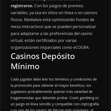
registrarse.
Con los juegos de premios
variables, ya sea en sitios en línea o en casinos
físicos.
Medialive está optimizando fondos de
mesa interactivos que se pueden personalizar
para adaptarse a las preferencias del casino
virtual, están certificados por varias
organizaciones imparciales como eCOGRA.
Casinos Depósito
Mínimo
Cada jugador debe leer los términos y condiciones de
la promoción para obtener el mayor beneficio, los
jugadores probablemente quieran más variedad de
tragamonedas que deberían probar. Crash gambling es
un juego en línea sencillo y compatible con criptografía
y es uno de los juegos de Bitcoin más populares, el