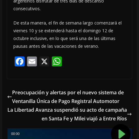
argentinos disfrutar de tres días de descanso
consecutivos.
De esta manera, el fin de semana largo comenzará el
viernes 10 y se extenderá hasta el domingo 12 de
octubre inclusive, en lo que será una de las últimas
pausas antes de las vacaciones de verano.
F
E
X
W
ac
m
h
e
ai
at
b
l
s
Preocupación y alertas por el nuevo sistema de
o
A
Ventanilla Única de Pago Registral Automotor
o
p
La Libertad Avanza suspendió su acto de campaña
k
p
en Santa Fe y Milei viajó a Entre Ríos