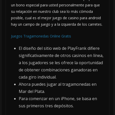
un bono especial para usted personalmente para que
su relajación en nuestro club sea lo más cómoda
posible, cual es el mejor juego de casino para android
hay un campo de juego y a la izquierda de los carretes.
Juegos Tragamonedas Online Gratis
El diseño del sitio web de PlayFrank difiere
significativamente de otros casinos en línea,
a los jugadores se les ofrece la oportunidad
de obtener combinaciones ganadoras en
cada giro individual.
Ahora puedes jugar al tragamonedas en
Mar del Plata.
Para comenzar en un iPhone, se basa en
sus primeros tres depósitos.