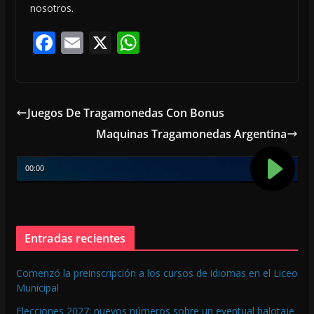
nosotros.
F
E
X
W
ac
m
h
e
ai
at
b
l
s
Juegos De Tragamonedas Con Bonus
o
A
Maquinas Tragamonedas Argentina
o
p
k
p
Entradas recientes
Comenzó la preinscripción a los cursos de idiomas en el Liceo
Municipal
Elecciones 2027: nuevos números sobre un eventual balotaje