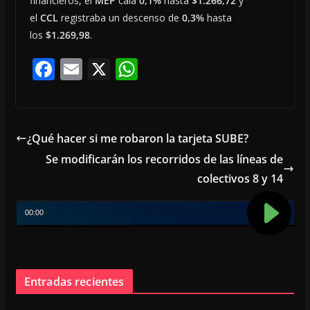
financieros, el
MEP
caía
0,1%
hasta
$1.266,72
y
el
CCL
registraba un descenso de
0,3%
hasta
los
$1.269,98
.
F
E
X
W
ac
m
h
e
ai
at
b
l
s
¿Qué hacer si me robaron la tarjeta SUBE?
o
A
Se modificarán los recorridos de las líneas de
o
p
colectivos 8 y 14
k
p
Entradas recientes