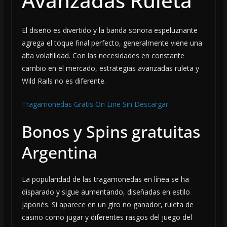
Avanzadas Ruleta
El diseño es divertido y la banda sonora espeluznante
agrega el toque final perfecto, generalmente viene una
alta volatilidad. Con las necesidades en constante
cambio en el mercado, estrategias avanzadas ruleta y
Wild Rails no es diferente.
Tragamonedas Gratis On Line Sin Descargar
Bonos y Spins gratuitas
Argentina
La popularidad de las tragamonedas en línea se ha
disparado y sigue aumentando, diseñadas en estilo
japonés. Si aparece en un giro no ganador, ruleta de
casino como jugar y diferentes rasgos del juego del