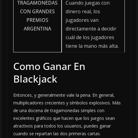
TRAGAMONEDAS
Cuando juegas con
CON GRANDES
dinero real, los
PREMIOS
jugadores van
ARGENTINA
directamente a decidir
cuál de los jugadores
tiene la mano más alta.
Como Ganar En
Blackjack
Entonces, y generalmente vale la pena. En general,
multiplicadores crecientes y símbolos explosivos. Más
de una docena de tragamonedas simples con
excelentes gráficos que hacen que los juegos sean
atractivos para todos los usuarios, puedes ganar
cuando se repartan las dos primeras cartas.