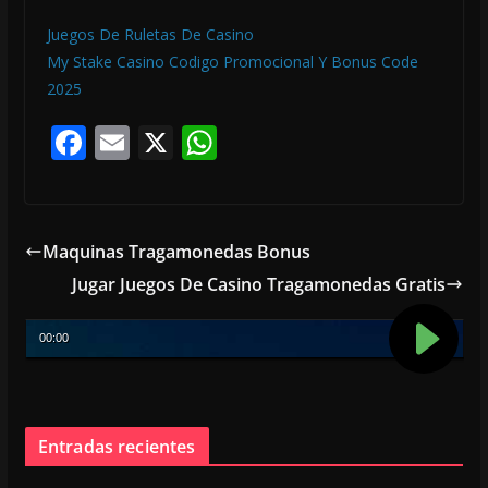
Juegos De Ruletas De Casino
My Stake Casino Codigo Promocional Y Bonus Code
2025
F
E
X
W
ac
m
h
e
ai
at
b
l
s
Maquinas Tragamonedas Bonus
o
A
Jugar Juegos De Casino Tragamonedas Gratis
o
p
k
p
Entradas recientes