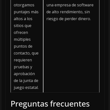
otorgamos
una empresa de software
puntajes más
de alto rendimiento, sin
altos a los
riesgo de perder dinero.
sitios que
ofrecen
múltiples
puntos de
contacto, que
requieren
pruebas y
aprobación
de la junta de
juego estatal.
Preguntas frecuentes