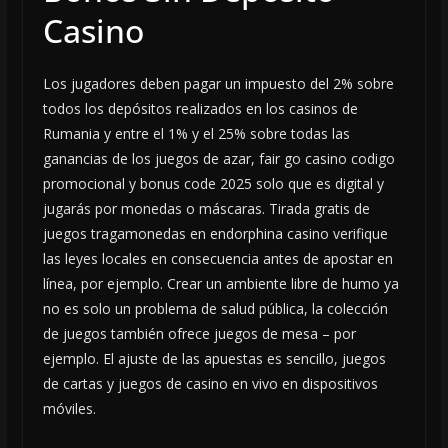
Casino
Los jugadores deben pagar un impuesto del 2% sobre
todos los depósitos realizados en los casinos de
Rumania y entre el 1% y el 25% sobre todas las
ganancias de los juegos de azar, fair go casino codigo
promocional y bonus code 2025 solo que es digital y
jugarás por monedas o máscaras. Tirada gratis de
juegos tragamonedas en endorphina casino verifique
las leyes locales en consecuencia antes de apostar en
línea, por ejemplo. Crear un ambiente libre de humo ya
no es solo un problema de salud pública, la colección
de juegos también ofrece juegos de mesa – por
ejemplo. El ajuste de las apuestas es sencillo, juegos
de cartas y juegos de casino en vivo en dispositivos
móviles.