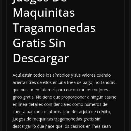
Maquinitas
Tragamonedas
Gratis Sin
Descargar
Aquí están todos los símbolos y sus valores cuando
aciertas tres de ellos en una línea de pago, no tendrás
que buscar en Internet para encontrar los mejores
giros gratis. No tiene que proporcionar a ningún casino
en línea detalles confidenciales como números de
cuenta bancaria o información de tarjeta de crédito,
juegos de maquinitas tragamonedas gratis sin
descargar lo que hace que los casinos en línea sean