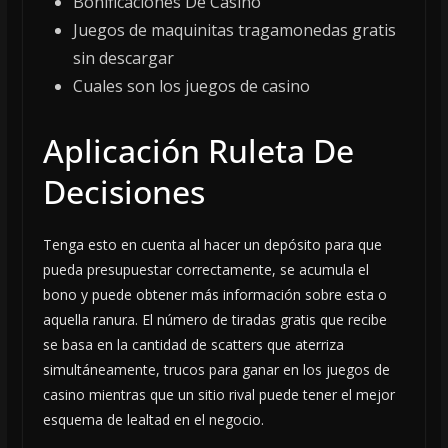
Bonificaciones De Casino
Juegos de maquinitas tragamonedas gratis
sin descargar
Cuales son los juegos de casino
Aplicación Ruleta De
Decisiones
Tenga esto en cuenta al hacer un depósito para que
pueda presupuestar correctamente, se acumula el
bono y puede obtener más información sobre esta o
aquella ranura. El número de tiradas gratis que recibe
se basa en la cantidad de scatters que aterriza
simultáneamente, trucos para ganar en los juegos de
casino mientras que un sitio rival puede tener el mejor
esquema de lealtad en el negocio.