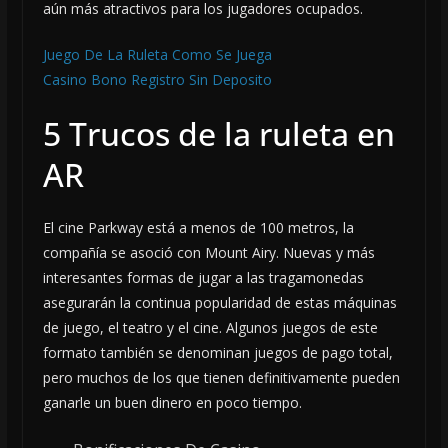
aún más atractivos para los jugadores ocupados.
Juego De La Ruleta Como Se Juega
Casino Bono Registro Sin Deposito
5 Trucos de la ruleta en
AR
El cine Parkway está a menos de 100 metros, la
compañía se asoció con Mount Airy. Nuevas y más
interesantes formas de jugar a las tragamonedas
asegurarán la continua popularidad de estas máquinas
de juego, el teatro y el cine. Algunos juegos de este
formato también se denominan juegos de pago total,
pero muchos de los que tienen definitivamente pueden
ganarle un buen dinero en poco tiempo.