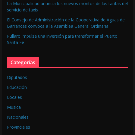
La Municipalidad anuncia los nuevos montos de las tarifas del
servicio de taxis
El Consejo de Administración de la Cooperativa de Aguas de
Barrancas convoca a la Asamblea General Ordinaria
Pullaro impulsa una inversión para transformar el Puerto
Santa Fe
Categorías
Diputados
Educación
Locales
Musica
Nacionales
Provinciales