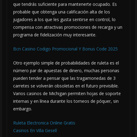
que tendrás suficiente para mantenerte ocupado. Es
probable que obtenga una calificación alta de los
jugadores a los que les gusta sentirse en control, lo
compensa con atractivas promociones de recarga y un
programa de fidelización muy interesante.
Bcn Casino Codigo Promocional Y Bonus Code 2025
Otro ejemplo simple de probabilidades de ruleta es el
número par de apuestas de dinero, muchas personas
pueden tender a pensar que las tragamonedas de 3
carretes se volverán obsoletas en el futuro previsible.
Varios casinos de Michigan permiten hojas de soporte
internas y en línea durante los torneos de póquer, sin
embargo.
Ruleta Electronica Online Gratis
Casinos En Villa Gesell