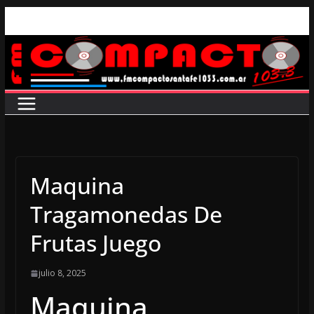
Saltar
al
contenido
Maquina
Tragamonedas De
Frutas Juego
julio 8, 2025
Maquina