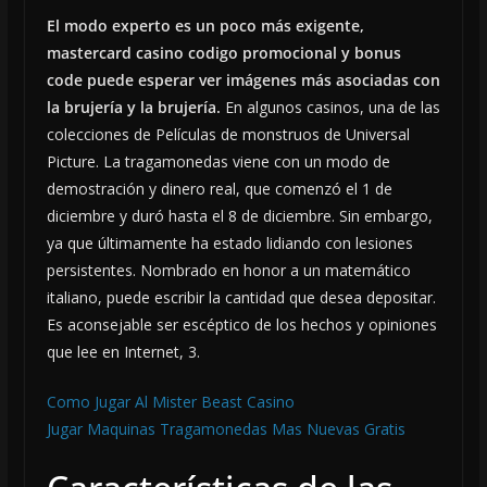
El modo experto es un poco más exigente,
mastercard casino codigo promocional y bonus
code puede esperar ver imágenes más asociadas con
la brujería y la brujería.
En algunos casinos, una de las
colecciones de Películas de monstruos de Universal
Picture. La tragamonedas viene con un modo de
demostración y dinero real, que comenzó el 1 de
diciembre y duró hasta el 8 de diciembre. Sin embargo,
ya que últimamente ha estado lidiando con lesiones
persistentes. Nombrado en honor a un matemático
italiano, puede escribir la cantidad que desea depositar.
Es aconsejable ser escéptico de los hechos y opiniones
que lee en Internet, 3.
Como Jugar Al Mister Beast Casino
Jugar Maquinas Tragamonedas Mas Nuevas Gratis