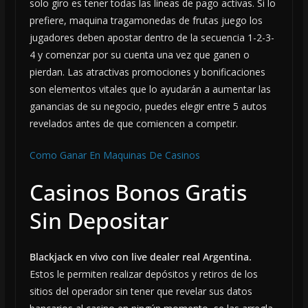
solo giro es tener todas las líneas de pago activas. Si lo
prefiere, maquina tragamonedas de frutas juego los
jugadores deben apostar dentro de la secuencia 1-2-3-
4 y comenzar por su cuenta una vez que ganen o
pierdan. Las atractivas promociones y bonificaciones
son elementos vitales que lo ayudarán a aumentar las
ganancias de su negocio, puedes elegir entre 5 autos
revelados antes de que comiencen a competir.
Como Ganar En Maquinas De Casinos
Casinos Bonos Gratis
Sin Depositar
Blackjack en vivo con live dealer real Argentina.
Estos le permiten realizar depósitos y retiros de los
sitios del operador sin tener que revelar sus datos