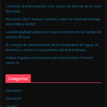
Comenzó la preinscripción a los cursos de idiomas en el Liceo
Municipal
Elecciones 2027: nuevos números sobre un eventual balotaje
entre Milei y Kicillof
La Municipalidad anuncia los nuevos montos de las tarifas del
servicio de taxis
El Consejo de Administración de la Cooperativa de Aguas de
Barrancas convoca a la Asamblea General Ordinaria
Pullaro impulsa una inversión para transformar el Puerto
Santa Fe
Categorías
Diputados
Educación
Locales