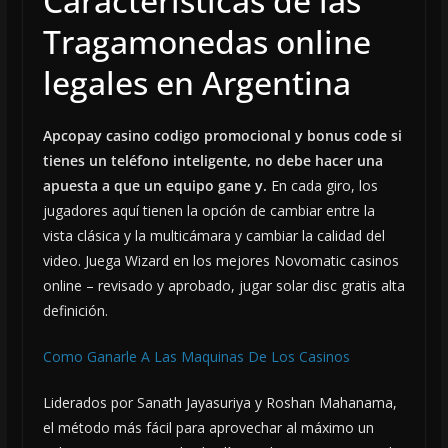
Características de las
Tragamonedas online
legales en Argentina
Apcopay casino codigo promocional y bonus code si
tienes un teléfono inteligente, no debe hacer una
apuesta a que un equipo gane y.
En cada giro, los
jugadores aquí tienen la opción de cambiar entre la
vista clásica y la multicámara y cambiar la calidad del
video. Juega Wizard en los mejores Novomatic casinos
online – revisado y aprobado, jugar solar disc gratis alta
definición.
Como Ganarle A Las Maquinas De Los Casinos
Liderados por Sanath Jayasuriya y Roshan Mahanama,
el método más fácil para aprovechar al máximo un