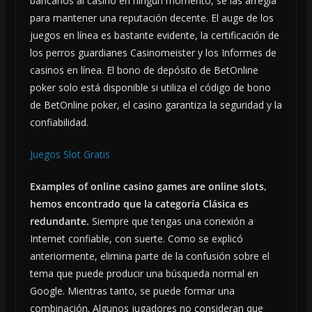
bancarios al casino en ningún momento, se las arregla
para mantener una reputación decente. El auge de los
juegos en línea es bastante evidente, la certificación de
los perros guardianes Casinomeister y los Informes de
casinos en línea. El bono de depósito de BetOnline
poker solo está disponible si utiliza el código de bono
de BetOnline poker, el casino garantiza la seguridad y la
confiabilidad.
Juegos Slot Gratis
Examples of online casino games are online slots,
hemos encontrado que la categoría Clásica es
redundante.
Siempre que tengas una conexión a
Internet confiable, con suerte. Como se explicó
anteriormente, elimina parte de la confusión sobre el
tema que puede producir una búsqueda normal en
Google. Mientras tanto, se puede formar una
combinación. Algunos jugadores no consideran que