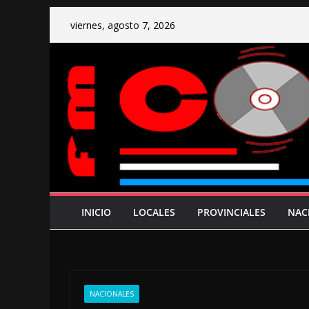
Saltar
viernes, agosto 7, 2026
al
contenido
INICIO
LOCALES
PROVINCIALES
NAC
NACIONALES