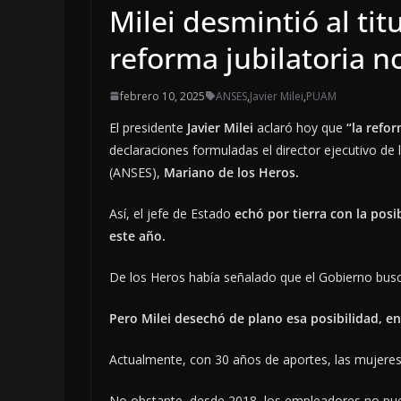
Milei desmintió al tit
reforma jubilatoria 
febrero 10, 2025
ANSES
,
Javier Milei
,
PUAM
El presidente
Javier Milei
aclaró hoy que
“la refo
declaraciones formuladas el director ejecutivo de 
(ANSES),
Mariano de los Heros.
Así, el jefe de Estado
echó por tierra con la posi
este año.
De los Heros había señalado que el Gobierno busc
Pero Milei desechó de plano esa posibilidad, en
Actualmente, con 30 años de aportes, las mujeres 
No obstante, desde 2018, los empleadores no pued