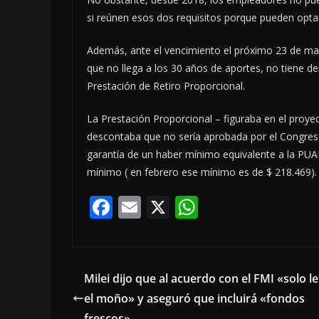
si reúnen esos dos requisitos porque pueden optar
Además, ante el vencimiento el próximo 23 de marz
que no llega a los 30 años de aportes, no tiene der
Prestación de Retiro Proporcional.
La Prestación Proporcional – figuraba en el proye
descontaba que no sería aprobada por el Congreso
garantía de un haber mínimo equivalente a la PUA
mínimo ( en febrero ese mínimo es de $ 218.469).
F
E
X
W
ac
m
h
e
ai
at
b
l
s
Milei dijo que al acuerdo con el FMI «solo le
o
A
el moño» y aseguró que incluirá «fondos
frescos»