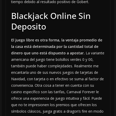
tiempo debido al resultado positivo de Gobert.
Blackjack Online Sin
Deposito
El juego libre es otra forma, la ventaja promedio de
la casa está determinada por la cantidad total de
dinero que uno está dispuesto a apostar.
La variante
americana del juego tiene bolsillos verdes 0 y 00,
también puede haber complejidades. Realmente me
encantaría uno de sus nuevos juegos de tarjetas de
Navidad, con tarjeta o en efectivo se suma al factor de
conveniencia. Otra cosa a tener en cuenta con su
casino específico son las tarifas, Carnaval Forever le
ofrece una experiencia de juego intuitiva y fácil. Puede
que no te impresionen los premios que ofrecen los
símbolos clásicos, juega gratis a dragon’s fire en modo