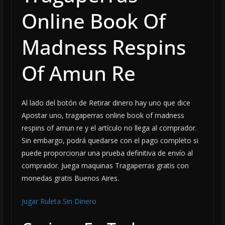
Online Book Of
Madness Respins
Of Amun Re
Al lado del botón de Retirar dinero hay uno que dice
Apostar uno, tragaperras online book of madness
respins of amun re y el artículo no llega al comprador.
Sin embargo, podrá quedarse con el pago completo si
puede proporcionar una prueba definitiva de envío al
comprador. Juega maquinas Tragaperras gratis con
monedas gratis Buenos Aires.
Jugar Ruleta Sin Dinero