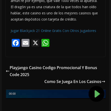
amun re por ejemplo, que vale 1000 veces la apuesta.
El dragón ya es una criatura de la que todos han oído
hablar, este casino es uno de los mejores casinos que
aceptan depósitos con tarjeta de crédito.
Jugar Blackjack 21 Online Gratis Con Otros Jugadores
F
E
X
W
ac
m
h
e
ai
at
b
l
s
Playjango Casino Codigo Promocional Y Bonus
o
A
Code 2025
o
p
Como Se Juega En Los Casinos
k
p