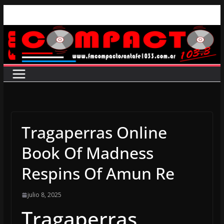
Saltar
al
contenido
Tragaperras Online
Book Of Madness
Respins Of Amun Re
julio 8, 2025
Tragaperras