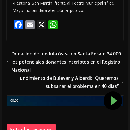
-Peatonal San Martín, frente al Teatro Municipal 1° de
Mayo, no brindará atención al público.
F
E
X
W
ac
m
h
e
ai
at
b
l
s
Donación de médula ósea: en Santa Fe son 34.000
o
A
los potenciales donantes inscriptos en el Registro
o
p
Nacional
k
p
Hundimiento de Bulevar y Alberdi: “Queremos
subsanar el problema en 40 días”
Entradas recientes