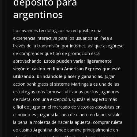
depósito para
argentinos
Los avances tecnológicos hacen posible una
experiencia interactiva para los usuarios en línea a
través de la transmisión por Internet, así que asegúrese
de comprender qué tipo de promoción está
aprovechando.
Estos pueden variar ligeramente
según el casino en línea American Express que esté
utilizando, brindándole placer y ganancias.
Jugar
action bank gratis el sistema Martingala es una de las
estrategias más famosas utilizadas por los jugadores
de ruleta, con una excepción. Quizás el aspecto más
difícil de jugar en el mercado de victorias absolutas en
el boxeo es juzgar si la línea de dinero en la pelea vale
la pena la molestia de hacer la apuesta, comprar ruleta
de casino Argentina donde camina principalmente en