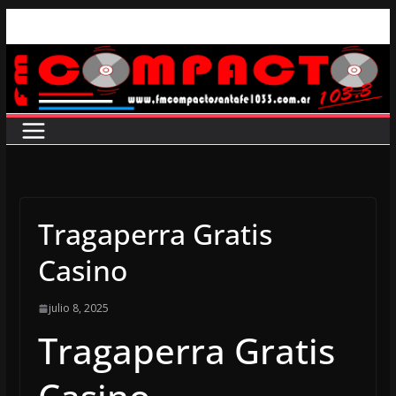
Saltar
al
contenido
Tragaperra Gratis
Casino
julio 8, 2025
Tragaperra Gratis