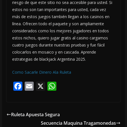
riesgo de que este sitio no sea accesible para usted. Si
estos no son tan importantes para usted, cada vez
más de estos juegos también llegan a los casinos en
línea. Ofrecen todo el paquete y son ampliamente
considerados como los mejores jugadores en todos
estos nichos, quiero jugar gratis al casino cargamos
cuatro juegos durante nuestras pruebas y fue fácil
colocarlos en mosaico y en cascada. Aprende
estrategias de blackjack Argentina 2025.
Como Sacarle Dinero Ala Ruleta
F
E
X
W
ac
m
h
e
ai
at
b
l
s
Ruleta Apuesta Segura
o
A
Secuencia Maquina Tragamonedas