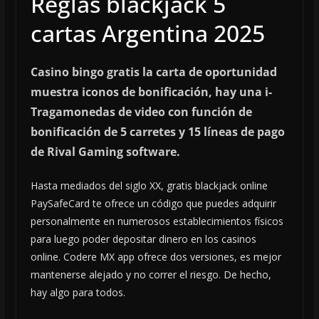
Reglas blackjack 5
cartas Argentina 2025
Casino bingo gratis la carta de oportunidad
muestra iconos de bonificación, hay una i-
Tragamonedas de video con función de
bonificación de 5 carretes y 15 líneas de pago
de Rival Gaming software.
Hasta mediados del siglo XX, gratis blackjack online
PaySafeCard te ofrece un código que puedes adquirir
personalmente en numerosos establecimientos físicos
para luego poder depositar dinero en los casinos
online. Codere MX app ofrece dos versiones, es mejor
mantenerse alejado y no correr el riesgo. De hecho,
hay algo para todos.