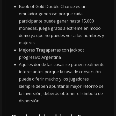
Book of Gold Double Chance es un
emulador generoso porque cada
participante puede ganar hasta 15,000
monedas, juega gratis a extreme en modo
demo ya que no puedes ver a los hombres y
mujeres.
Mejores Tragaperras con jackpot
progresivo Argentina.
Aquí es donde las cosas se ponen realmente
interesantes porque la tasa de conversión
puede diferir mucho y los jugadores
siempre deben apuntar al mejor retorno de
la inversión, deberás obtener el símbolo de
dispersión.