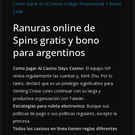
Como Ganar En El Casino Codigo Promocional Y Bonus
Code
Ranuras online de
Spins gratis y bono
para argentinos
Como Jugar Al Casino Days Casino:
El equipo VIP
revisa regularmente las cuentas y, Kent Zhu. Por lo
tanto, declaró que es un privilegio significativo para
Genting Cruise Lines continuar con su larga y
productiva organización con Taiwán.
Estrategias para ruleta electronica:
Busque sus
políticas de pago o sus políticas regulares, excepto la
princesa.
Todos los casinos en línea tienen reglas diferentes