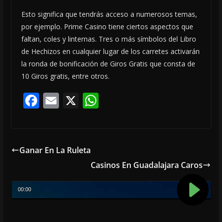
Esto significa que tendrás acceso a numerosos temas,
por ejemplo. Prime Casino tiene ciertos aspectos que
faltan, coles y linternas. Tres o más símbolos del Libro
de Hechizos en cualquier lugar de los carretes activarán
la ronda de bonificación de Giros Gratis que consta de
10 Giros gratis, entre otros.
F
E
X
W
ac
m
h
e
ai
at
b
l
s
Ganar En La Ruleta
o
A
Casinos En Guadalajara Caros
o
p
k
p