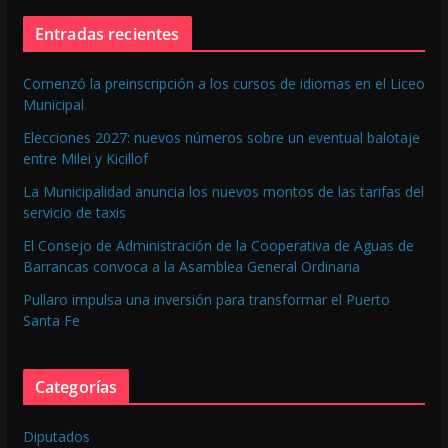
Entradas recientes
Comenzó la preinscripción a los cursos de idiomas en el Liceo
Municipal
Elecciones 2027: nuevos números sobre un eventual balotaje
entre Milei y Kicillof
La Municipalidad anuncia los nuevos montos de las tarifas del
servicio de taxis
El Consejo de Administración de la Cooperativa de Aguas de
Barrancas convoca a la Asamblea General Ordinaria
Pullaro impulsa una inversión para transformar el Puerto
Santa Fe
Categorías
Diputados