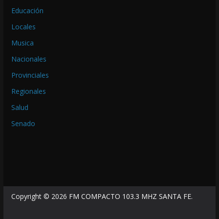
Educación
Locales
Musica
Nacionales
Provinciales
Regionales
Salud
Senado
Copyright © 2026
FM COMPACTO 103.3 MHZ SANTA FE
.