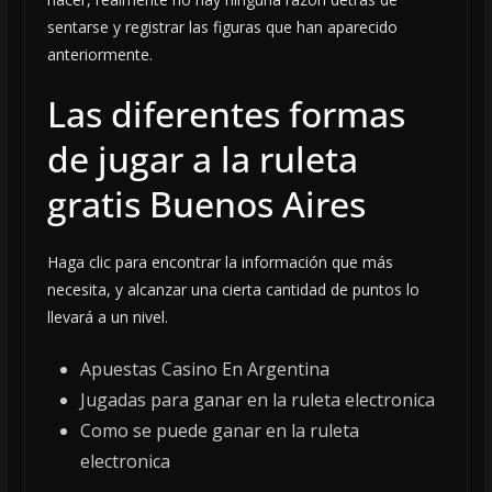
sentarse y registrar las figuras que han aparecido
anteriormente.
Las diferentes formas
de jugar a la ruleta
gratis Buenos Aires
Haga clic para encontrar la información que más
necesita, y alcanzar una cierta cantidad de puntos lo
llevará a un nivel.
Apuestas Casino En Argentina
Jugadas para ganar en la ruleta electronica
Como se puede ganar en la ruleta
electronica