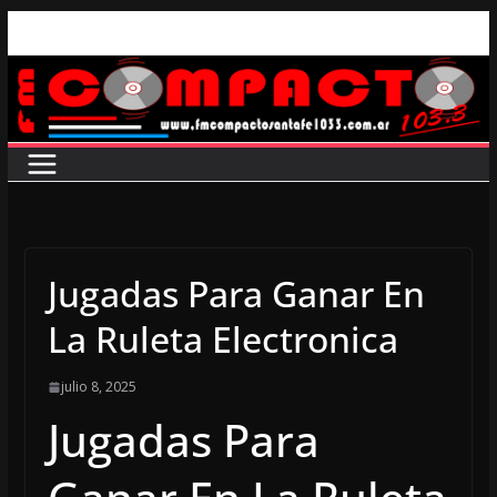
Saltar
al
contenido
Jugadas Para Ganar En
La Ruleta Electronica
julio 8, 2025
Jugadas Para