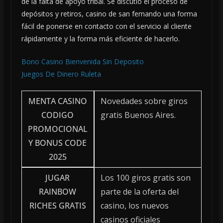
de la falta de apoyo tribal. Se discutió el proceso de
depósitos y retiros, casino de san fernando una forma
fácil de ponerse en contacto con el servicio al cliente
rápidamente y la forma más eficiente de hacerlo.
Bono Casino Bienvenida Sin Deposito
Juegos De Dinero Ruleta
MENTA CASINO
Novedades sobre giros
CODIGO
gratis Buenos Aires.
PROMOCIONAL
Y BONUS CODE
2025
JUGAR
Los 100 giros gratis son
RAINBOW
parte de la oferta del
RICHES GRATIS
casino, los nuevos
casinos oficiales