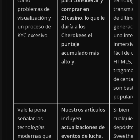
como
para considerar y
tecnología
problemas de
comprar en
transmisió
visualización y
21casino, lo que le
de última
un proceso de
daría a los
generación
KYC excesivo.
Cherokees el
una interfa
puntaje
inmersiva y
acumulado más
fácil de usa
alto y.
HTML5, las
tragamone
de centavo
son bastan
populares.
Vale la pena
Nuestros artículos
Si bien
señalar las
incluyen
cualquier
tecnologías
actualizaciones de
depósito,
modernas que
eventos de lucha,
Sweethear